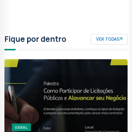
Anterior
Próxi
Fique por dentro
VER TODAS
GERAL