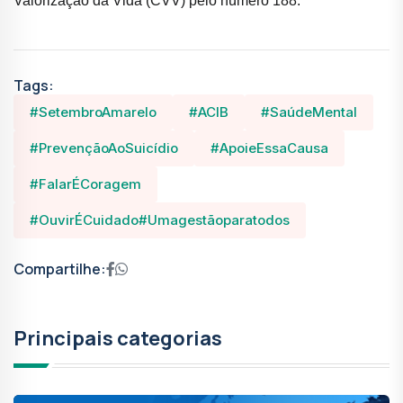
Valorização da Vida (CVV) pelo número 188.
Tags:
#SetembroAmarelo
#ACIB
#SaúdeMental
#PrevençãoAoSuicídio
#ApoieEssaCausa
#FalarÉCoragem
#OuvirÉCuidado#Umagestãoparatodos
Compartilhe:
Principais categorias